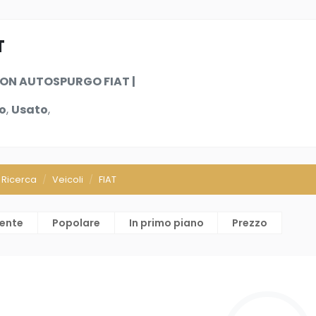
T
ON AUTOSPURGO FIAT |
o
,
Usato
,
Ricerca
Veicoli
FIAT
cente
Popolare
In primo piano
Prezzo