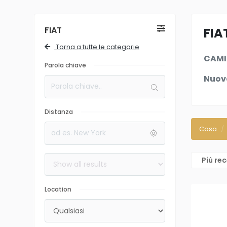
FIAT
FIA
Torna a tutte le categorie
CAMI
Parola chiave
Nuov
Distanza
Casa
Più re
Location