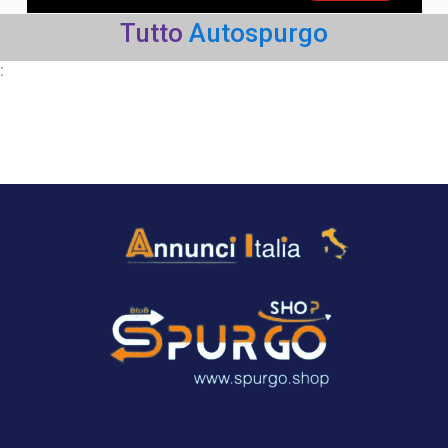
Tutto
Autospurgo
: