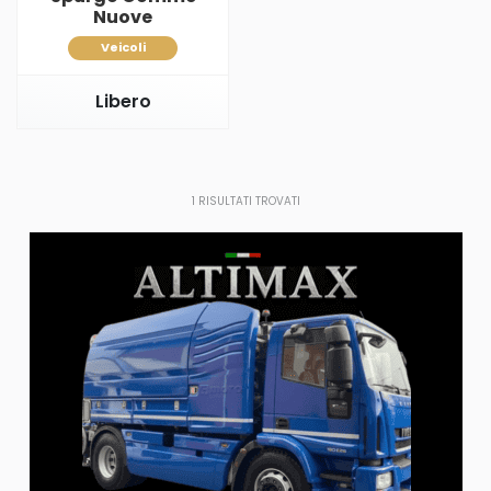
Nuove
Veicoli
Libero
1
RISULTATI TROVATI