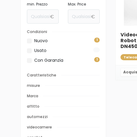
min. Prezzo
Max. Price
€
€
Condizioni
Video
Robot
Nuovo
1
DN45
Usato
0
Con Garanzia
1
Acquis
Caratteristiche
misure
Marca
affitto
automezzi
videocamere