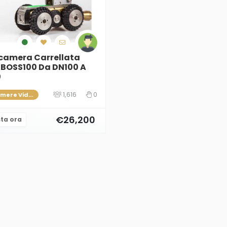
camera Carrellata
 BOSS100 Da DN100 A
0
1,616
0
Telecamere Videoispezione Fognature e Condotte
€26,200
ta ora