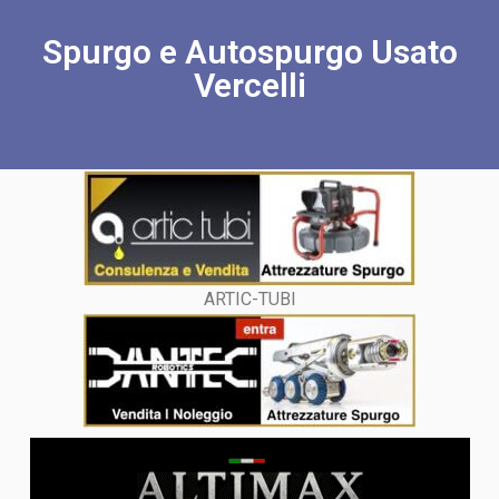
Spurgo e Autospurgo Usato
Vercelli
ARTIC-TUBI