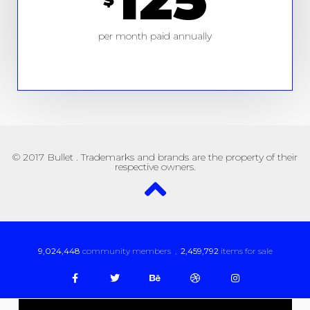
per month paid annually
© 2017 Bullet . Trademarks and brands are the property of their
respective owners.
9,024,448
community members ,
2,459,792
items for sale