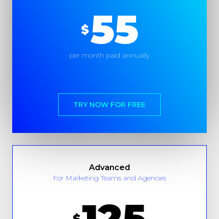
55
$
per month paid annually
TRY NOW FOR FREE
Advanced
For Marketing Teams and Agencies
125
$