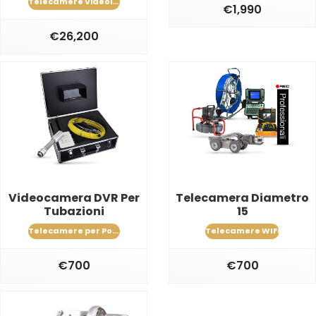
Telecamere Videoispezione Fognature e Condotte
€1,990
€26,200
Videocamera DVR Per
Telecamera Diametro
Tubazioni
15
Telecamere per Pozzo Artesiano
Telecamere WIFi
€700
€700