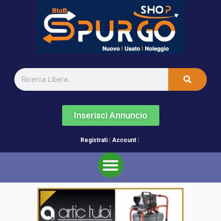
Inserisci Annuncio
Registrati
|
Account
|