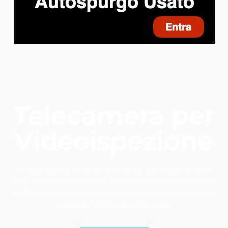
Telecamera per
Videoispezione
The Best Collection of WordPress Templates. Lorem ipsum dolor sit
amet, consectetur adipiscing elit. Donec suscipit orci ligula, sed laoreet
elit finibus et. Maecenas rhoncus, est vitae varius, mauris enim laoreet
nulla, non imperdiet justo nibh eu justo.