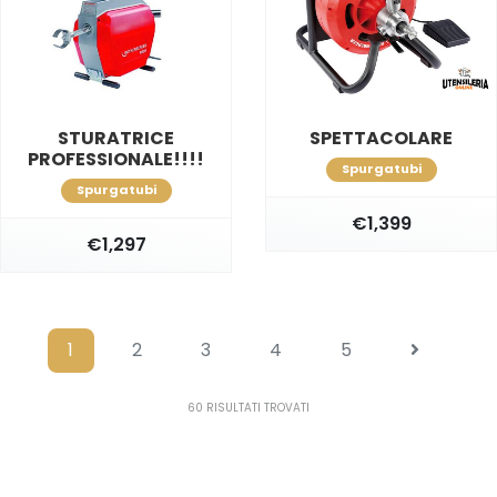
STURATRICE
SPETTACOLARE
PROFESSIONALE!!!!
Spurgatubi
Spurgatubi
€1,399
€1,297
1
2
3
4
5
60
RISULTATI TROVATI