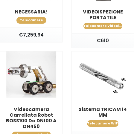
NECESSARIA!
VIDEOISPEZIONE
PORTATILE
Telecamere
Telecamere Videoispezione Fognature e Condotte
€7,259,94
€610
Videocamera
Sistema TRICAM 14
Carrellata Robot
MM
BOSS100 Da DN100 A
Telecamere WIFi
DN450