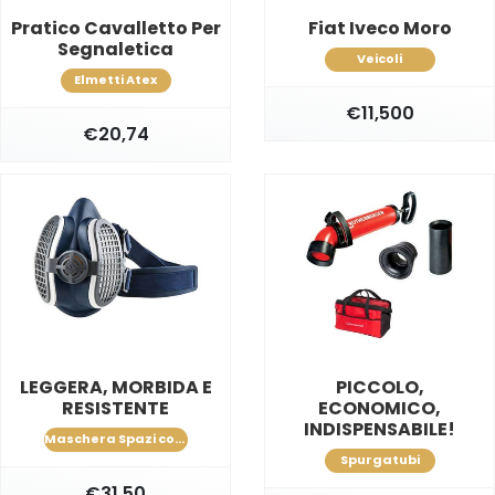
Pratico Cavalletto Per
Fiat Iveco Moro
Segnaletica
Veicoli
Elmetti Atex
€11,500
€20,74
LEGGERA, MORBIDA E
PICCOLO,
RESISTENTE
ECONOMICO,
INDISPENSABILE!
Maschera Spazi confinati
Spurgatubi
€31,50