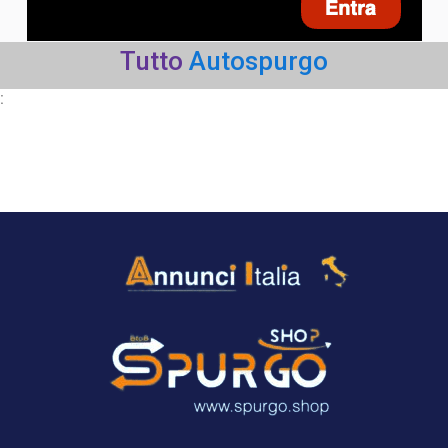
Tutto
Autospurgo
: