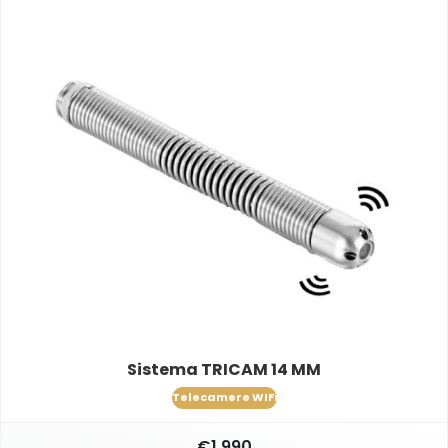
Sistema TRICAM 14 MM
Telecamere WIFi
€1,990