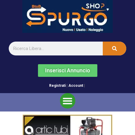
Inserisci Annuncio
Registrati
|
Account
|