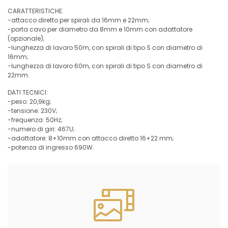
CARATTERISTICHE:
-attacco diretto per spirali da 16mm e 22mm;
-porta cavo per diametro da 8mm e 10mm con adattatore
(opzionale);
-lunghezza di lavoro 50m, con spirali di tipo S con diametro di
16mm;
-lunghezza di lavoro 60m, con spirali di tipo S con diametro di
22mm.
DATI TECNICI:
-peso: 20,9kg;
-tensione: 230V;
-frequenza: 50Hz;
-numero di giri: 467U;
-adattatore: 8+10mm con attacco diretto 16+22 mm;
-potenza di ingresso 690W.