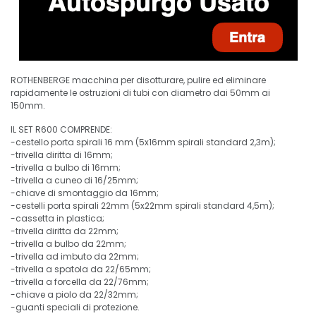
ROTHENBERGE macchina per disotturare, pulire ed eliminare
rapidamente le ostruzioni di tubi con diametro dai 50mm ai
150mm.
IL SET R600 COMPRENDE:
-cestello porta spirali 16 mm (5x16mm spirali standard 2,3m);
-trivella diritta di 16mm;
-trivella a bulbo di 16mm;
-trivella a cuneo di 16/25mm;
-chiave di smontaggio da 16mm;
-cestelli porta spirali 22mm (5x22mm spirali standard 4,5m);
-cassetta in plastica;
-trivella diritta da 22mm;
-trivella a bulbo da 22mm;
-trivella ad imbuto da 22mm;
-trivella a spatola da 22/65mm;
-trivella a forcella da 22/76mm;
-chiave a piolo da 22/32mm;
-guanti speciali di protezione.