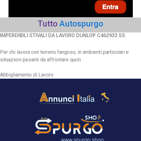
Tutto
Autospurgo
IMPERDIBILI STIVALI DA LAVORO DUNLOP C462933 S5:
Per chi lavora con terreno fangoso, in ambienti particolari e
situazioni pesanti da affrontare quoti
Abbigliamento di Lavoro