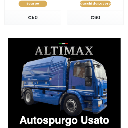
Scarpe
Caschi da Lavoro
€50
€60