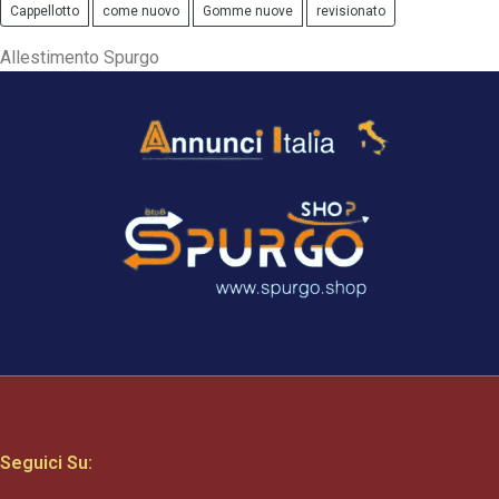
Cappellotto
come nuovo
Gomme nuove
revisionato
Allestimento Spurgo
Seguici Su: