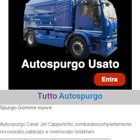
Tutto
Autospurgo
Spurgo Gomme nuove:
Autospurgo Canal Jet Cappellotto combinatocompletamente
revisionato,sabbiato e riverniciato totalmen