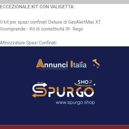
ECCEZIONALE KIT CON VALIGETTA:
Il kit per spazi confinati Deluxe di GasAlertMax XT
IIcomprende:- Kit di connettività IR- Rego
Attrezzature Spazi Confinati