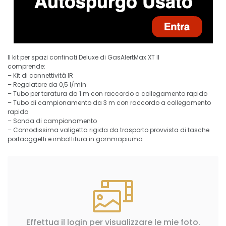
Il kit per spazi confinati Deluxe di GasAlertMax XT II
comprende:
– Kit di connettività IR
– Regolatore da 0,5 l/min
– Tubo per taratura da 1 m con raccordo a collegamento rapido
– Tubo di campionamento da 3 m con raccordo a collegamento
rapido
– Sonda di campionamento
– Comodissima valigetta rigida da trasporto provvista di tasche
portaoggetti e imbottitura in gommapiuma
Effettua il login per visualizzare le mie foto.